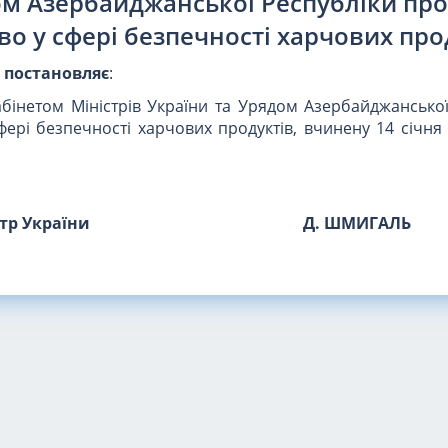
ом Азербайджанської Республіки про
во у сфері безпечності харчових про
и
постановляє
:
бінетом Міністрів України та Урядом Азербайджанської
фері безпечності харчових продуктів, вчинену 14 січня 
стр України
Д. ШМИГАЛЬ