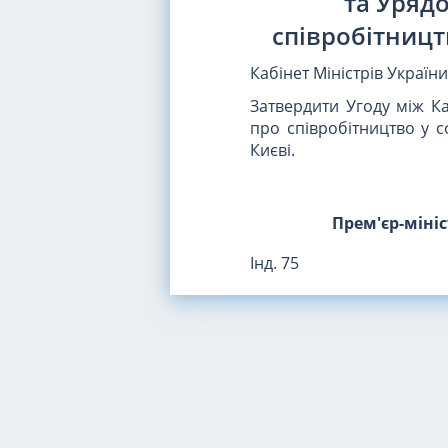
та Уряд
співробітницт
Кабінет Міністрів Україн
Затвердити Угоду між Ка
про співробітництво у с
Києві.
Прем'єр-міні
Інд. 75