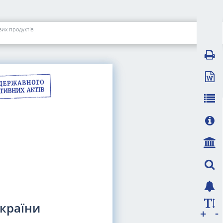
вих продуктів
України
-
+