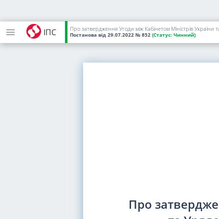
Про затвердження Угоди між Кабінетом Міністрів України т
ІПС
Постанова
від 29.07.2022
№ 852
(Статус:
Чинний)
Про затвердже