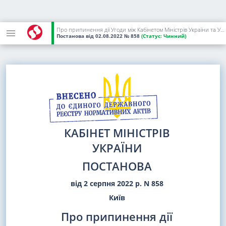
Про припинення дії Угоди між Кабінетом Міністрів України та Урядом Республіки Білорусь про виробничу і науково-технічну кооперацію підприємств і організацій оборонних галузей промисловості
Постанова
від 02.08.2022
№ 858
(Статус:
Чинний)
КАБІНЕТ МІНІСТРІВ
УКРАЇНИ
ПОСТАНОВА
від 2 серпня 2022 р. N 858
Київ
Про припинення дії