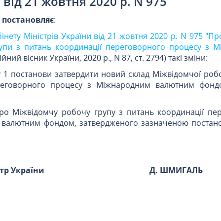
від 21 жовтня 2020 р. N 975
и
постановляє
:
інету Міністрів України від 21 жовтня 2020 р. N 975 "П
рупи з питань координації переговорного процесу з 
йний вісник України, 2020 р., N 87, ст. 2794) такі зміни:
у 1 постанови затвердити новий склад Міжвідомчої роб
реговорного процесу з Міжнародним валютним фонд
ро Міжвідомчу робочу групу з питань координації пе
 валютним фондом, затвердженого зазначеною постано
стр України
Д. ШМИГАЛЬ