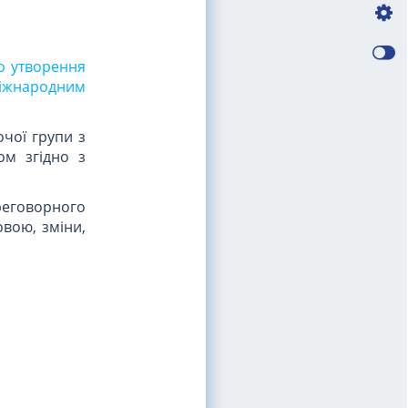
ро утворення
Міжнародним
очої групи з
ом згідно з
реговорного
вою, зміни,