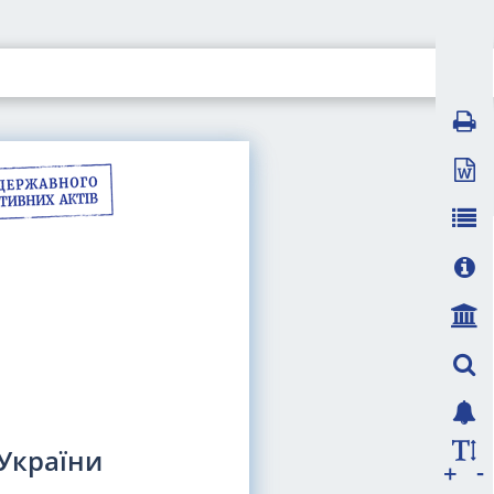
 України
-
+