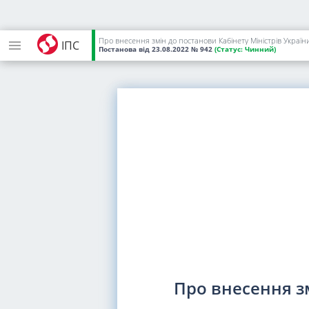
Про внесення змін до постанови Кабінету Міністрів України
ІПС
Постанова
від 23.08.2022
№ 942
(Статус:
Чинний)
Про внесення зм