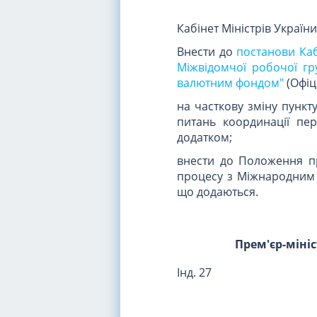
Кабінет Міністрів Україн
Внести до
постанови Каб
Міжвідомчої робочої г
валютним фондом"
(Офіці
на часткову зміну пункт
питань координації пе
додатком;
внести до Положення п
процесу з Міжнародним
що додаються.
Прем'єр-міні
Інд. 27