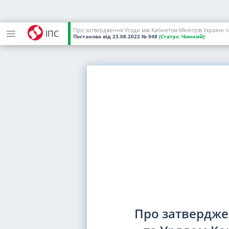
Про затвердження Угоди між Кабінетом Міністрів України 
ІПС
Постанова
від 23.08.2022
№ 948
(Статус:
Чинний)
Про затвердже