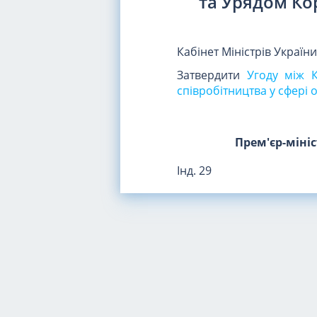
та Урядом Ко
Кабінет Міністрів Україн
Затвердити
Угоду між К
співробітництва у сфері
Прем'єр-міні
Інд. 29