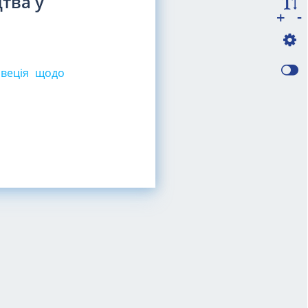
тва у
-
+
Швеція щодо