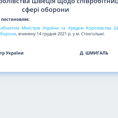
ролівства Швеція щодо співробітниц
сфері оборони
и
постановляє
:
абінетом Міністрів України та Урядом Королівства 
 оборони
, вчинену 14 грудня 2021 р. у м. Стокгольмі.
стр України
Д. ШМИГАЛЬ