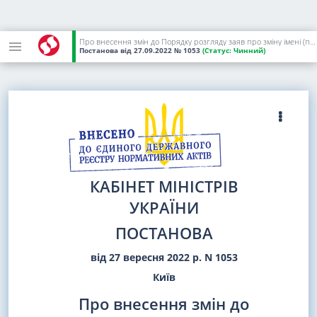
Про внесення змін до Порядку розгляду заяв про зміну імені (прізвища, власного імені, по батькові) фізичної особи
Постанова
від 27.09.2022
№ 1053
(Статус:
Чинний)
КАБІНЕТ МІНІСТРІВ
УКРАЇНИ
ПОСТАНОВА
від 27 вересня 2022 р. N 1053
Київ
Про внесення змін до