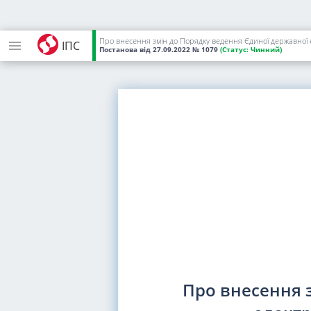
Про внесення змін до Порядку ведення Єдиної державної е
ІПС
Постанова
від 27.09.2022
№ 1079
(Статус:
Чинний)
Про внесення 