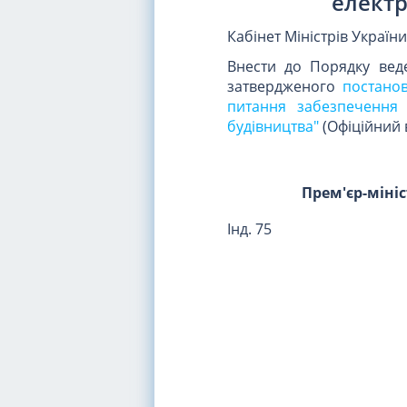
електр
Кабінет Міністрів Україн
Внести до Порядку веде
затвердженого
постанов
питання забезпечення 
будівництва"
(Офіційний в
Прем'єр-міні
Інд. 75