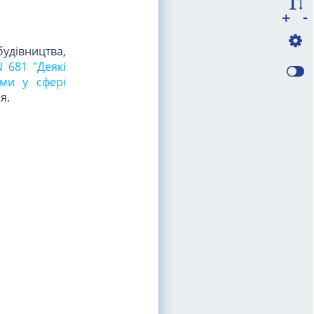
-
+
удівництва,
N 681 "Деякі
еми у сфері
я.