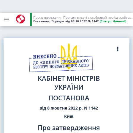
Про затвердження Порядку видачі в особливий період особам, які проходять службу цивільного захисту або працюють в органах управління та силах цивільного захисту, посвідчень і розпізнавальних знаків (емблем) персоналу цивільної оборони (цивільного захисту)
Постанова, Порядок
від 08.10.2022
№ 1142
(Статус:
Чинний)
КАБІНЕТ МІНІСТРІВ
УКРАЇНИ
ПОСТАНОВА
від 8 жовтня 2022 р. N 1142
Київ
Про затвердження