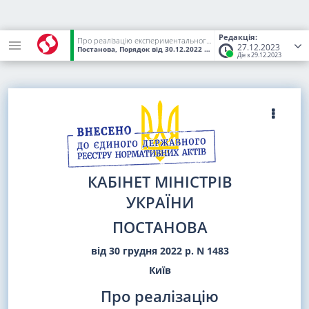
Редакція:
Про реалізацію експериментального проекту з впровадження та функціонування електронної системи управління запасами лікарських засобів та медичних виробів "e-Stock"
27.12.2023
Постанова, Порядок
від 30.12.2022
№ 1483
(Статус:
Чинний)
Діє з 29.12.2023
КАБІНЕТ МІНІСТРІВ
УКРАЇНИ
ПОСТАНОВА
від 30 грудня 2022 р. N 1483
Київ
Про реалізацію