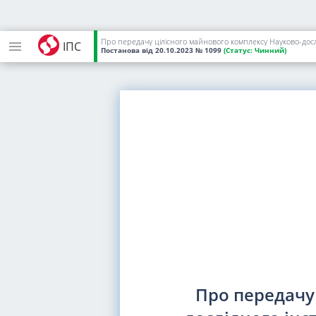
Про передачу цілісного майнового комплексу Науково-дослі
ІПС
Постанова
від 20.10.2023
№ 1099
(Статус:
Чинний)
Про передачу