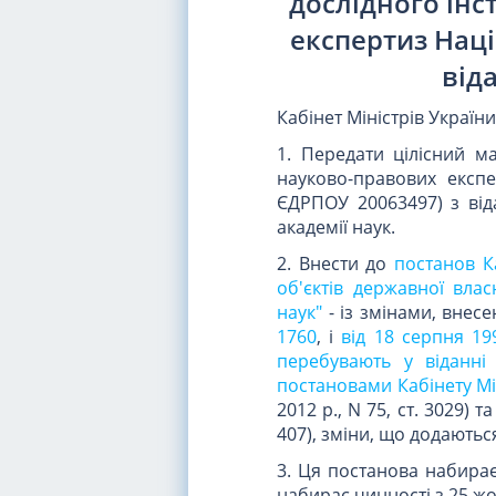
дослідного інс
експертиз Наці
від
Кабінет Міністрів Україн
1. Передати цілісний м
науково-правових експе
ЄДРПОУ 20063497) з від
академії наук.
2. Внести до
постанов Ка
об'єктів державної вла
наук"
- із змінами, внес
1760
, і
від 18 серпня 19
перебувають у віданні 
постановами Кабінету Мін
2012 р., N 75, ст. 3029) т
407), зміни, що додаютьс
3. Ця постанова набирає 
набирає чинності з 25 жо