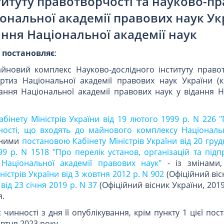
титуту правотворчості та науково-п
ональної академії правових наук Ук
ання Національної академії наук
и
постановляє
:
айновий комплекс Науково-дослідного інституту правот
ртиз Національної академії правових наук України (к
ання Національної академії правових наук у відання Н
бінету Міністрів України від 19 лютого 1999 р. N 226 
сності, що входять до майнового комплексу Національн
еними
постановою Кабінету Міністрів України від 20 груд
99 р. N 1518 "Про перелік установ, організацій та під
Національної академії правових наук"
- із змінами,
істрів України від 3 жовтня 2012 р. N 902
(Офіційний віс
а
від 23 січня 2019 р. N 37
(Офіційний вісник України, 2019 
я.
чинності з дня її опублікування, крім пункту 1 цієї пос
втня 2023 року.