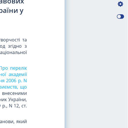
равових
раїни у
ворчості та
од згідно з
аціональної
"Про перелік
ої академії
ня 2006 р. N
приємств, що
 внесеними
ник України,
р., N 12, ст.
танови, який