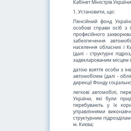
Кабінет Міністрів Україн
1. Установити, що:
Пенсійний фонд Україн
особові справи осіб з 
професійного захворюван
забезпечення автомоб
населення обласних і Ки
(далі - структурні підр
задекларованим місцем п
датою взяття особи з ін
автомобілем (далі - облі
дирекції Фонду соціальн
легкові автомобілі, пе
України, які були при
перебувають у їх корис
управліннями виконавчо
структурним підрозділам
м. Києва;