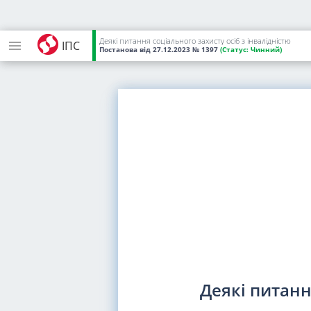
Деякі питання соціального захисту осіб з інвалідністю
ІПС
Постанова
від 27.12.2023
№ 1397
(Статус:
Чинний)
Деякі питанн