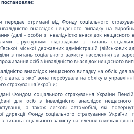
и
постановляє
:
и передає отримані від Фонду соціального страхува
інвалідністю внаслідок нещасного випадку на виробни
ня (далі - особи з інвалідністю внаслідок нещасного 
ілями структурним підрозділам з питань соціально
ївської міської державних адміністрацій (військових ад
озділи з питань соціального захисту населення) за зар
роживання осіб з інвалідністю внаслідок нещасного вип
валідністю внаслідок нещасного випадку на облік для 
к) є дата, з якої вона перебувала на обліку в управлінн
ого страхування України;
редані Фондом соціального страхування України Пенсі
дбані для осіб з інвалідністю внаслідок нещасного
туванні, а також легкові автомобілі, які повернуті
ї дирекції Фонду соціального страхування України, 
 з питань соціального захисту населення в межах однієї