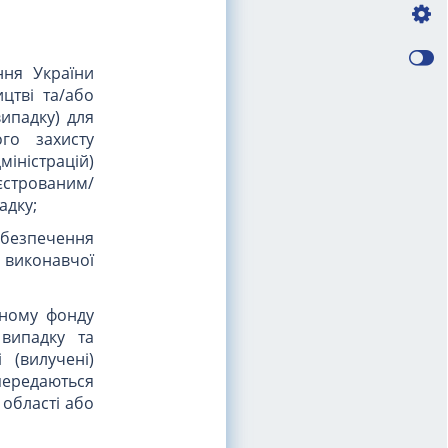
ння України
цтві та/або
випадку) для
го захисту
міністрацій)
еєстрованим/
адку;
забезпечення
і виконавчої
йному фонду
 випадку та
 (вилучені)
передаються
 області або