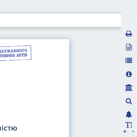
ністю
-
+