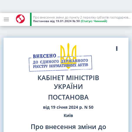
Про внесення зміни до пункту 2 переліку суб'єктів господарювання, галузей та окремих територій, які підлягають постійному та обов'язковому аварійно-рятувальному обслуговуванню на договірній основі
Постанова
від 19.01.2024
№ 50
(Статус:
Чинний)
КАБІНЕТ МІНІСТРІВ
УКРАЇНИ
ПОСТАНОВА
від 19 січня 2024 р. N 50
Київ
Про внесення зміни до