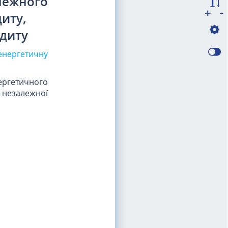
алежного
-
+
диту,
удиту
енергетичну
нергетичного
 незалежної