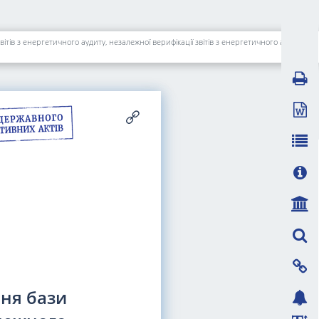
тів з енергетичного аудиту, незалежної верифікації звітів з енергетичного аудиту
ня бази