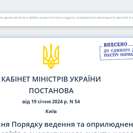
них витягів із звітів з енергетичного аудиту, незалежного моніторингу витягів із зві
КАБІНЕТ МІНІСТРІВ УКРАЇНИ
ПОСТАНОВА
від 19 січня 2024 р. N 54
Київ
ня Порядку ведення та оприлюднен