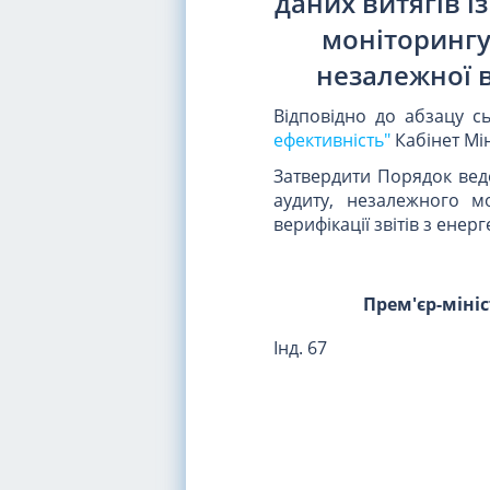
даних витягів і
моніторингу 
незалежної в
Відповідно до абзацу 
ефективність"
Кабінет Мін
Затвердити Порядок веде
аудиту, незалежного мо
верифікації звітів з енер
Прем'єр-міні
Інд. 67