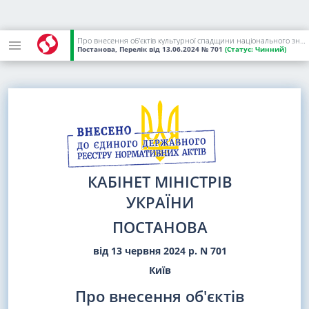
Про внесення об'єктів культурної спадщини національного значення до Державного реєстру нерухомих пам'яток України
Постанова, Перелік
від 13.06.2024
№ 701
(Статус:
Чинний)
КАБІНЕТ МІНІСТРІВ
УКРАЇНИ
ПОСТАНОВА
від 13 червня 2024 р. N 701
Київ
Про внесення об'єктів