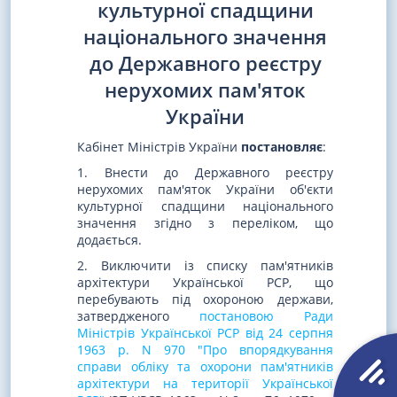
культурної спадщини
національного значення
до Державного реєстру
нерухомих пам'яток
України
Кабінет Міністрів України
постановляє
:
1. Внести до Державного реєстру
нерухомих пам'яток України об'єкти
культурної спадщини національного
значення згідно з переліком, що
додається.
2. Виключити із списку пам'ятників
архітектури Української РСР, що
перебувають під охороною держави,
затвердженого
постановою Ради
Міністрів Української РСР від 24 серпня
1963 р. N 970 "Про впорядкування
справи обліку та охорони пам'ятників
архітектури на території Української