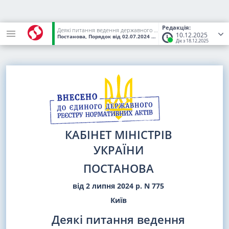
Редакція:
Деякі питання ведення державного обліку рибогосподарських водних об'єктів (їх частин)
10.12.2025
Постанова, Порядок
від 02.07.2024
№ 775
(Статус:
Чинний)
Діє з 18.12.2025
КАБІНЕТ МІНІСТРІВ
УКРАЇНИ
ПОСТАНОВА
від 2 липня 2024 р. N 775
Київ
Деякі питання ведення