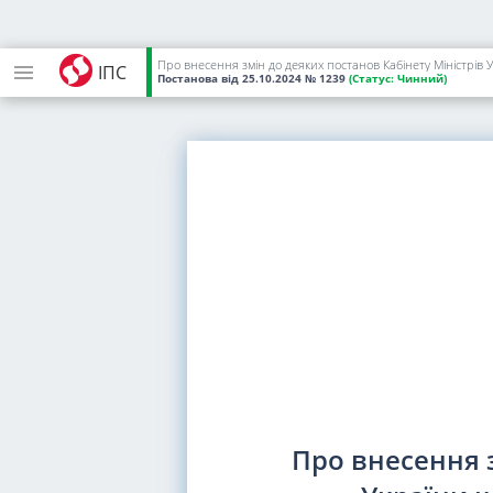
Про внесення змін до деяких постанов Кабінету Міністрів 
ІПС
Постанова
від 25.10.2024
№ 1239
(Статус:
Чинний)
Про внесення з