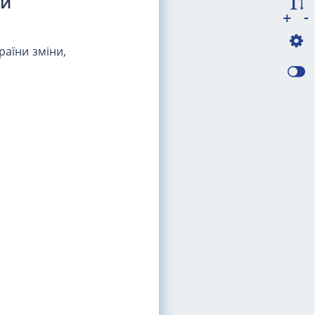
ни
-
+
раїни зміни,