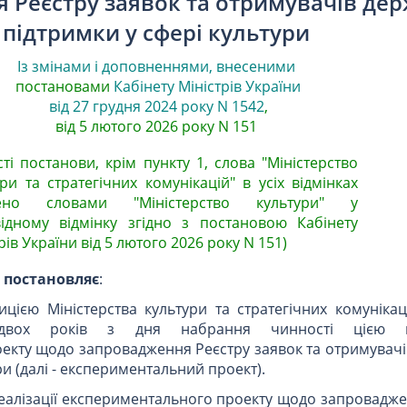
 Реєстру заявок та отримувачів дер
підтримки у сфері культури
Із змінами і доповненнями, внесеними
постановами
Кабінету Міністрів України
від 27 грудня 2024 року N 1542
,
від 5 лютого 2026 року N 151
сті постанови, крім пункту 1, слова "Міністерство
ри та стратегічних комунікацій" в усіх відмінках
нено словами "Міністерство культури" у
відному відмінку згідно з постановою Кабінету
рів України від 5 лютого 2026 року N 151)
и
постановляє
:
цією Міністерства культури та стратегічних комунікац
м двох років з дня набрання чинності цією п
екту щодо запровадження Реєстру заявок та отримувачі
ри (далі - експериментальний проект).
еалізації експериментального проекту щодо запровадже