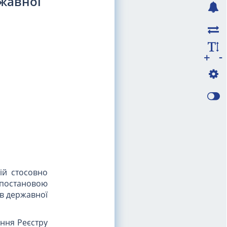
жавної
-
+
ій стосовно
остановою
в державної
ння Реєстру