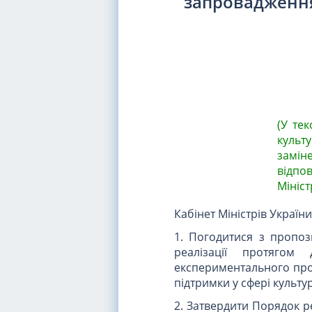
запровадження
(У тек
культу
замі
відпо
Мініст
Кабінет Міністрів Україн
1. Погодитися з пропози
реалізації протяго
експериментального про
підтримки у сфері культу
2. Затвердити Порядок р