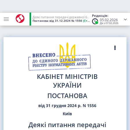
Редакція:
Деякі питання передачі державної бюджетної установи Комітет з фізичного виховання та спорту Міністерства освіти і науки України
05.02.2026
Постанова
від 31.12.2024
№ 1556
(Статус:
Чинний)
Діє з 07.02.2026
КАБІНЕТ МІНІСТРІВ
УКРАЇНИ
ПОСТАНОВА
від 31 грудня 2024 р. N 1556
Київ
Деякі питання передачі