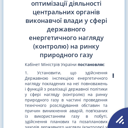
оптимізації діяльності
центральних органів
виконавчої влади у сфері
державного
енергетичного нагляду
(контролю) на ринку
природного газу
Кабінет Міністрів України
постановляє
:
1. Установити, що здійснення
Державною інспекцією енергетичного
нагляду покладених на неї повноважень
і функцій з реалізації державної політики
у сфері нагляду (контролю) на ринку
природного газу в частині проведення
технічного розслідування обставин та
причин виникнення аварій, пов'язаних
із використанням газу в побуті,
здійснення планових та позапланових
заходів державного нагляду (контролю) у