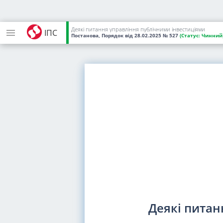
Деякі питання управління публічними інвестиціями
ІПС
Постанова, Порядок
від 28.02.2025
№ 527
(Статус:
Чинний
Деякі питан