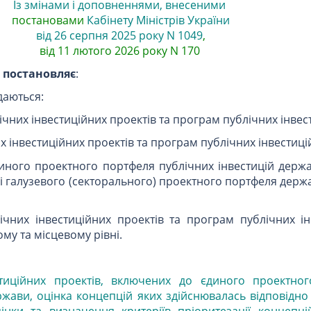
Із змінами і доповненнями, внесеними
постановами
Кабінету Міністрів України
від 26 серпня 2025 року N 1049
,
від 11 лютого 2026 року N 170
и
постановляє
:
даються:
чних інвестиційних проектів та програм публічних інвес
 інвестиційних проектів та програм публічних інвестиці
ного проектного портфеля публічних інвестицій держав
і галузевого (секторального) проектного портфеля держа
ічних інвестиційних проектів та програм публічних ін
му та місцевому рівні.
стиційних проектів, включених до єдиного проектно
ржави, оцінка концепцій яких здійснювалась відповідн