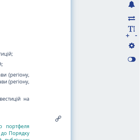
-
+
тицій;
й;
и (регіону,
ви (регіону,
вестицій на
го портфеля
о до Порядку