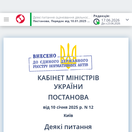
Редакція:
Деякі питання оцінювання діяльності наглядової ради та звітування про роботу наглядової ради державного унітарного підприємства, господарського товариства, у статутному капіталі якого більше 50 відсотків акцій (часток) належать державі
17.06.2026
Постанова, Порядок
від 10.01.2025
№ 12
(Статус:
Чинний)
Діє з 23.06.2026
КАБІНЕТ МІНІСТРІВ
УКРАЇНИ
ПОСТАНОВА
від 10 січня 2025 р. N 12
Київ
Деякі питання