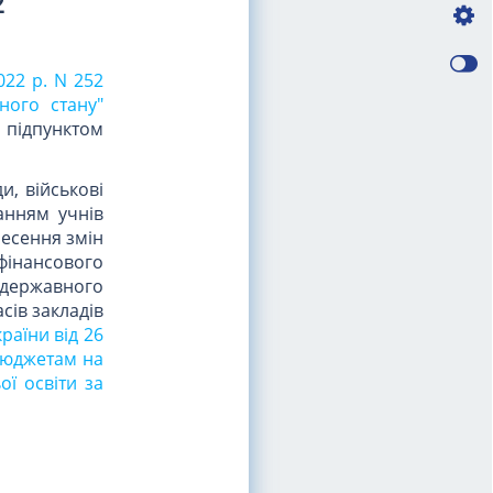
2
022 р. N 252
ного стану"
го підпунктом
ди, військові
ванням учнів
несення змін
фінансового
 державного
ів закладів
раїни від 26
 бюджетам на
ої освіти за