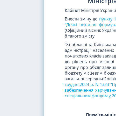
Міністрі
Кабінет Міністрів Україн
Внести зміну до
пункту 
"Деякі питання формув
(Офіційний вісник України
8 такого змісту:
"8) обласні та Київська м
адміністрації населених
початкових класів закла
до рішень про місцеві 
органу про обсяг залиш
бюджету місцевим бюджет
загальної середньої осв
грудня 2024 р. N 1323 "
забезпечення харчування
спеціальним фондом у 20
Прем'єр-міні