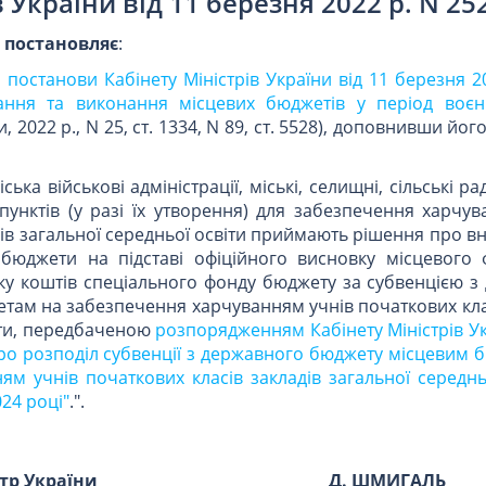
в України від 11 березня 2022 р. N 25
и
постановляє
:
1 постанови Кабінету Міністрів України від 11 березня 2
ання та виконання місцевих бюджетів у період воєн
, 2022 р., N 25, ст. 1334, N 89, ст. 5528), доповнивши йо
іська військові адміністрації, міські, селищні, сільські ра
 пунктів (у разі їх утворення) для забезпечення харчу
дів загальної середньої освіти приймають рішення про в
бюджети на підставі офіційного висновку місцевого 
ку коштів спеціального фонду бюджету за субвенцією з
ам на забезпечення харчуванням учнів початкових клас
іти, передбаченою
розпорядженням Кабінету Міністрів Ук
Про розподіл субвенції з державного бюджету місцевим
м учнів початкових класів закладів загальної середнь
24 році"
.".
стр України
Д. ШМИГАЛЬ