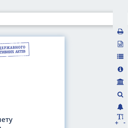
нету
-
+