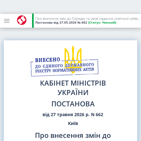
Про внесення змін до Порядку та умов надання освітньої субвенції з державного бюджету місцевим бюджетам (за спеціальним фондом державного бюджету) для підвищення кваліфікації та надання послуг із супервізії для педагогічних працівників, які забезпечують викладання навчального предмета "Захист України", у 2026 році
Постанова
від 27.05.2026
№ 662
(Статус:
Чинний)
КАБІНЕТ МІНІСТРІВ
УКРАЇНИ
ПОСТАНОВА
від 27 травня 2026 р. N 662
Київ
Про внесення змін до