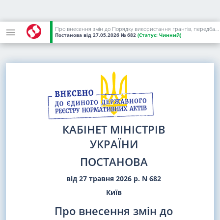
Про внесення змін до Порядку використання грантів, передбачених для здійснення заходів у сфері профілактики та протидії ВІЛ-інфекції/СНІДу, туберкульозу та малярії в Україні
Постанова
від 27.05.2026
№ 682
(Статус:
Чинний)
КАБІНЕТ МІНІСТРІВ
УКРАЇНИ
ПОСТАНОВА
від 27 травня 2026 р. N 682
Київ
Про внесення змін до