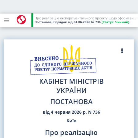
Про реалізацію експериментального проекту щодо оформлення окремим категоріям громадян України, які народилися на тимчасово окупованій Російською Федерацією території України, посвідчення особи на повернення в Україну
Постанова, Порядок
від 04.06.2026
№ 736
(Статус:
Чинний)
КАБІНЕТ МІНІСТРІВ
УКРАЇНИ
ПОСТАНОВА
від 4 червня 2026 р. N 736
Київ
Про реалізацію