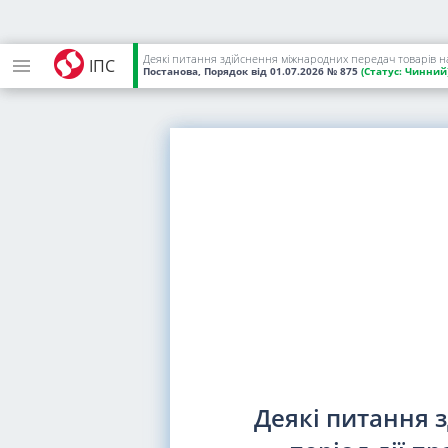
Деякі питання здійснення міжнародних передач товарів на 
ІПС
Постанова, Порядок
від 01.07.2026
№ 875
(Статус:
Чинний
Деякі питання 