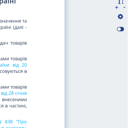
раїні
-
+
изначення та
аїні (далі -
дач товарів
ами товарів
аїни від 20
тосовуються в
ами товарів
від 28 січня
и, внесеними
я в частині,
 N 838 "Про
я експорту,