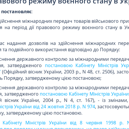
равового режиму воєнного стану в Ук
и
постановляє
:
дійснення міжнародних передач товарів військового пр
 на період дії правового режиму воєнного стану в Укр
час надання дозволів на здійснення міжнародних пере
 та подвійного використання відповідно до Порядку:
снення державного контролю за міжнародними передач
ня, затвердженого
постановою Кабінету Міністрів Укр
7
(Офіційний вісник України, 2003 р., N 48, ст. 2506), зас
ть Порядку, затвердженому цією постановою;
снення державного контролю за міжнародними передач
я, затвердженого
постановою Кабінету Міністрів України 
 вісник України, 2004 р., N 4, ст. 167), - із змінам
стрів України від 24 жовтня 2018 р. N 974
, застосовуютьс
ку, затвердженому цією постановою.
 Кабінету Міністрів України від 8 червня 1998 р.
 про порядок надання повноважень на право здійсненн