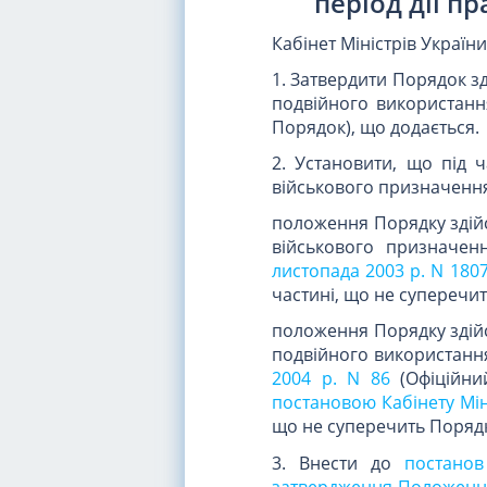
період дії п
Кабінет Міністрів Україн
1. Затвердити Порядок з
подвійного використання
Порядок), що додається.
2. Установити, що під 
військового призначення
положення Порядку здій
військового призначен
листопада 2003 р. N 180
частині, що не суперечи
положення Порядку здій
подвійного використанн
2004 р. N 86
(Офіційний
постановою Кабінету Міні
що не суперечить Поряд
3. Внести до
постанов
затвердження Положення