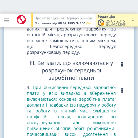
у зв'язку з цим абзац сьомий вважати
абзацом дев'ятим)
Для працівників з відрядною оплатою
Редакція:
Про затвердження Порядку обчислення середньої заробітної плати
29.07.2015
праці у разі відсутності оперативних
Постанова
від 08.02.1995
№ 100
(Увага! Попередня редакція.)
Діє з 07.08.2015
даних для розрахунку заробітку за
останній місяць розрахункового періоду
він може замінюватись іншим місяцем,
що безпосередньо передує
розрахунковому періоду.
ІІІ. Виплати, що включаються у
розрахунок середньої
заробітної плати
3.
При обчисленні середньої заробітної
плати у всіх випадках її збереження
включаються: основна заробітна плата;
доплати і надбавки (за надурочну роботу
та роботу в нічний час; суміщення
професій і посад; розширення зон
обслуговування або виконання
підвищених обсягів робіт робітниками-
почасовиками; високі досягнення в