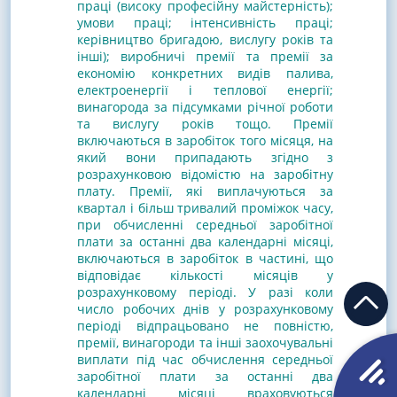
праці (високу професійну майстерність);
умови праці; інтенсивність праці;
керівництво бригадою, вислугу років та
інші); виробничі премії та премії за
економію конкретних видів палива,
електроенергії і теплової енергії;
винагорода за підсумками річної роботи
та вислугу років тощо.
Премії
включаються в заробіток того місяця, на
який вони припадають згідно з
розрахунковою відомістю на заробітну
плату. Премії, які виплачуються за
квартал і більш тривалий проміжок часу,
при обчисленні середньої заробітної
плати за останні два календарні місяці,
включаються в заробіток в частині, що
відповідає кількості місяців у
розрахунковому періоді.
У разі коли
число робочих днів у розрахунковому
періоді відпрацьовано не повністю,
премії, винагороди та інші заохочувальні
виплати під час обчислення середньої
заробітної плати за останні два
календарні місяці враховуються