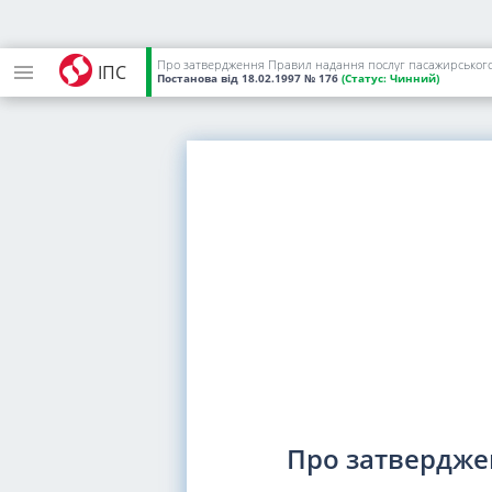
Про затвердження Правил надання послуг пасажирського
ІПС
Постанова
від 18.02.1997
№ 176
(Статус:
Чинний)
Про затвердже