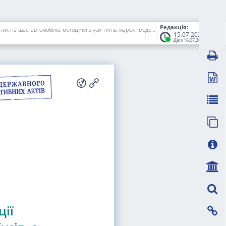
Редакція:
Про затвердження Порядку державної реєстрації (перереєстрації), зняття з обліку автомобілів, автобусів, а також самохідних машин, сконструйованих на шасі автомобілів, мотоциклів усіх типів, марок і моделей, причепів, напівпричепів, мотоколясок, інших прирівняних до них транспортних засобів та мопедів
15.07.2026
Діє з 16.07.2026
ції