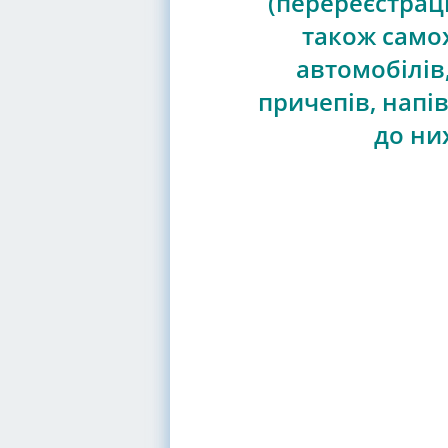
(перереєстрації
також само
автомобілів,
причепів, напі
до ни