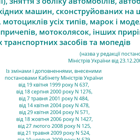
), зняття з обліку автомобілів, автоб
хідних машин, сконструйованих на 
 мотоциклів усіх типів, марок і моде
впричепів, мотоколясок, інших прир
х транспортних засобів та мопедів
(назва у редакції постан
Міністрів України від 23.12.20
Із змінами і доповненнями, внесеними
постановами
Кабінету Міністрів України
від 19 квітня 1999 року N 637
,
від 18 серпня 2000 року N 1276
,
від 7 травня 2001 року N 484
,
від 14 квітня 2004 року N 478
,
від 29 квітня 2004 року N 571
,
від 18 жовтня 2006 року N 1427
,
від 27 лютого 2008 року N 125
,
від 21 травня 2009 року N 524
,
від 10 червня 2009 року N 579
,