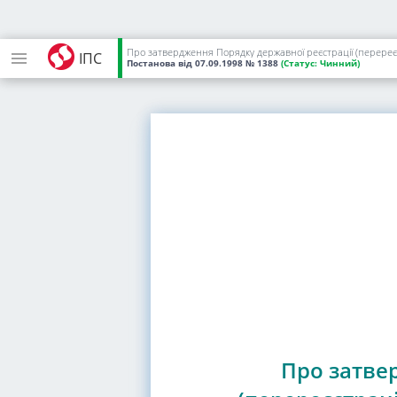
ІПС
Постанова
від 07.09.1998
№ 1388
(Статус:
Чинний)
Про затве