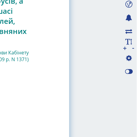
усів, а
шасі
лей,
івняних
-
+
ови Кабінету
09 р. N 1371)