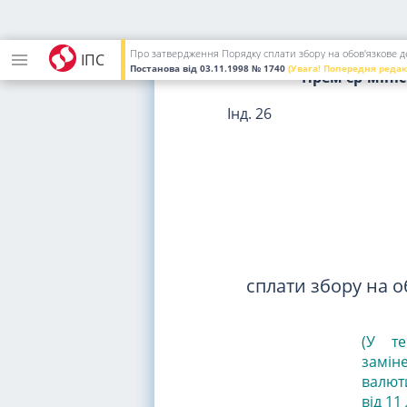
Білоблоцького М. П.
Про затвердження Порядку сплати збору на обов'язкове д
ІПС
Постанова
від 03.11.1998
№ 1740
(Увага! Попередня редак
Прем'єр-міні
Інд. 26
сплати збору на о
(У те
замін
валюти
від 11