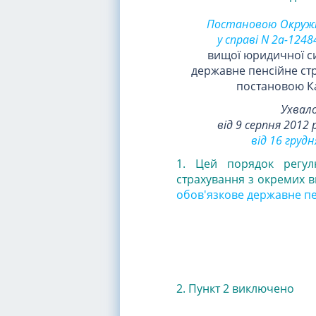
Постановою Окружно
у справі N 2а-1248
вищої юридичної си
державне пенсійне стр
постановою Каб
Ухвало
від 9 серпня 2012 
від 16 грудн
1. Цей порядок регул
страхування з окремих в
обов'язкове державне пе
2. Пункт 2 виключено