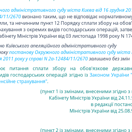
го адміністративного суду міста Києва від 16 грудня 20
4/11/2670
визнано таким, що не відповідає нормативному
ли, та нечинним пункт 12 Порядку сплати збору на обов
ахування з окремих видів господарських операцій, зат
інету Міністрів України від 03 листопада 1998 року N 17
ю Київського апеляційного адміністративного суду
року
постанову Окружного адміністративного суду міста 
я 2011 року у справі N 2а-12484/11/2670
залишено без змін
ює питання сплати збору на обов'язкове державн
идів господарських операцій згідно із
Законом України 
нсійне страхування"
.
(пункт 1 із змінами, внесеними згідно 
Кабінету Міністрів України від 24.11.
в редакції постан
Міністрів України від 25.08.
(пункт 2 із змінами, внесеними згідно 