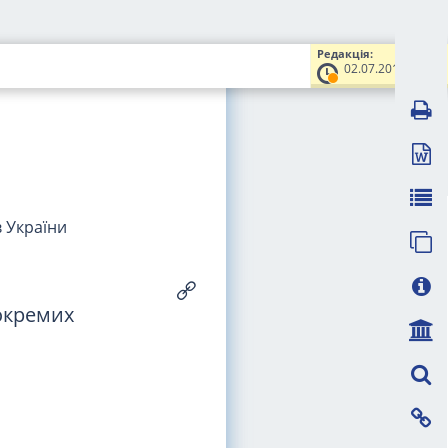
Редакція:
02.07.2014
в України
 окремих