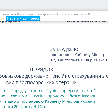
ержавне пенсійне страхування з окремих видів господарських операцій
Перейти до чинної
ція.)
стр України
В. ПУСТОВОЙТЕНКО
ЗАТВЕРДЖЕНО
постановою Кабінету Міністрі
від 3 листопада 1998 р. N 1740
ПОРЯДОК
бов'язкове державне пенсійне страхування з
видів господарських операцій
ксті Порядку слова "купівлі-продажу валют"
ено словами "купівлі-продажу безготівкової
" згідно з постановою Кабінету Міністрів України
 лютого 2004 року N 144)