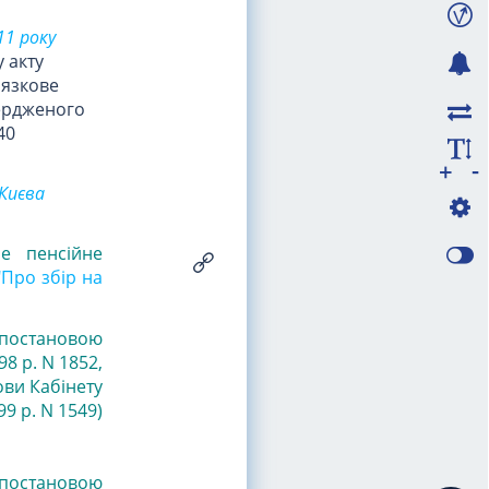
11 року
 акту
'язкове
вердженого
40
-
+
Києва
е пенсійне
"Про збір на
з постановою
98 р. N 1852
,
ови Кабінету
99 р. N 1549)
з постановою