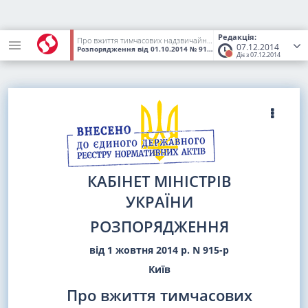
Редакція:
Про вжиття тимчасових надзвичайних заходів на ринку електричної енергії
07.12.2014
Розпорядження
від 01.10.2014
№ 915-р
(Статус:
Втратив чинніс
Діє з 07.12.2014
КАБІНЕТ МІНІСТРІВ
УКРАЇНИ
РОЗПОРЯДЖЕННЯ
від 1 жовтня 2014 р. N 915-р
Київ
Про вжиття тимчасових