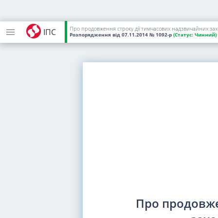
Про продовження строку дії тимчасових надзвичайних захо
ІПС
Розпорядження
від 07.11.2014
№ 1092-р
(Статус:
Чинний)
Про продовже