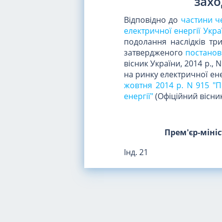
захо
Відповідно до
частини ч
електричної енергії Укра
подолання наслідків тр
затвердженого
постаново
вісник України, 2014 р., 
на ринку електричної ен
жовтня 2014 р. N 915 "
енергії"
(Офіційний вісник 
Прем'єр-міні
Інд. 21