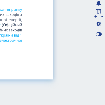
ування ринку
х заходів з
-
+
ої енергії,
2
(Офіційний
йних заходів
країни від 1
електричної