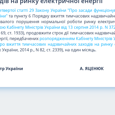
дів на ринку електричної енергії
етвертої статті 29 Закону України "Про засади функціон
їни"
та пункту 6 Порядку вжиття тимчасових надзвичайни
ивалого порушення нормальної роботи ринку електричн
ю Кабінету Міністрів України від 13 серпня 2014 р. N 37
N 69, ст. 1933), продовжити строк дії тимчасових надзвича
ергії, передбачених
розпорядженням Кабінету Міністрів У
Про вжиття тимчасових надзвичайних заходів на ринку 
України, 2014 р., N 82, ст. 2339), на один місяць.
стр України
А. ЯЦЕНЮК