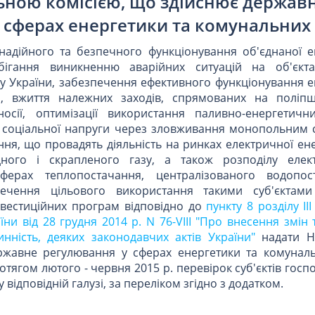
ьною комісією, що здійснює держав
 сферах енергетики та комунальних 
адійного та безпечного функціонування об'єднаної е
бігання виникненню аварійних ситуацій на об'єкт
у України, забезпечення ефективного функціонування е
й, вжиття належних заходів, спрямованих на поліп
осії, оптимізації використання паливно-енергетични
 соціальної напруги через зловживання монопольним
ня, що провадять діяльність на ринках електричної енер
дного і скрапленого газу, а також розподілу елект
ферах теплопостачання, централізованого водопос
печення цільового використання такими суб'єктам
вестиційних програм відповідно до
пункту 8 розділу II
ни від 28 грудня 2014 р. N 76-VIII "Про внесення змін
нність, деяких законодавчих актів України"
надати На
ержавне регулювання у сферах енергетики та комуналь
отягом лютого - червня 2015 р. перевірок суб'єктів гос
 відповідній галузі, за переліком згідно з додатком.