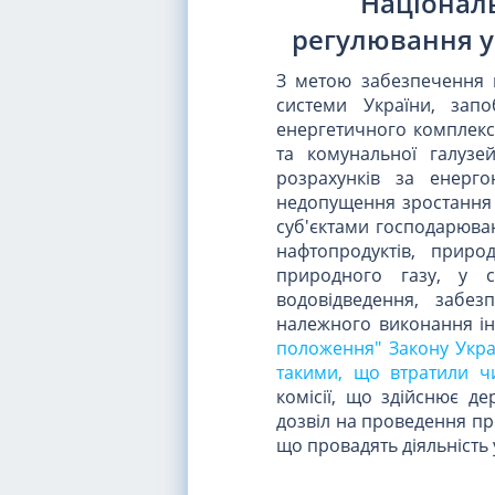
Націонал
регулювання у
З метою забезпечення н
системи України, запо
енергетичного комплекс
та комунальної галузе
розрахунків за енергон
недопущення зростання
суб'єктами господарюван
нафтопродуктів, приро
природного газу, у с
водовідведення, забез
належного виконання ін
положення" Закону Украї
такими, що втратили чи
комісії, що здійснює д
дозвіл на проведення пр
що провадять діяльність у