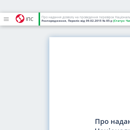
Про надання дозволу на проведення перевірок Національ
ІПС
Розпорядження, Перелік
від 09.02.2015
№ 85-р
(Статус:
Чи
Про нада