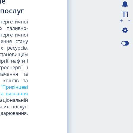
не
послуг
-
+
нергетичної
ах паливно-
нергетичної
шення стану
х ресурсів,
 становищем
гії, нафти і
роенергії і
тачання та
и коштів та
I "Прикінцеві
 та визнання
ціональній
них послуг,
подарювання,