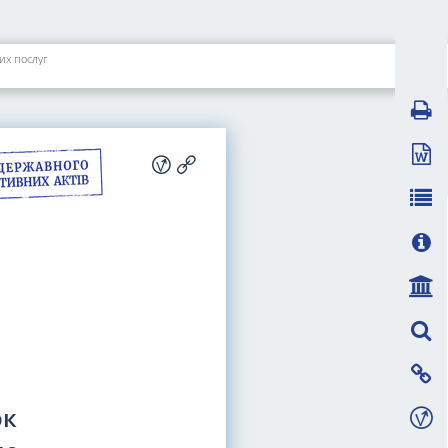
их послуг
ок