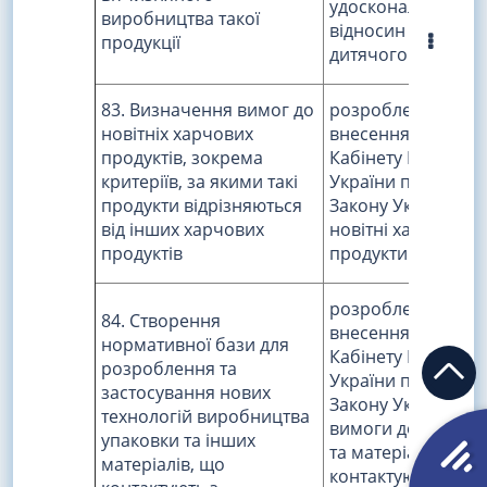
удосконалення
виробництва такої
відносин у сфері
продукції
дитячого харчува
83. Визначення вимог до
розроблення та
новітніх харчових
внесення на розг
продуктів, зокрема
Кабінету Міністрів
критеріїв, за якими такі
України проекту
продукти відрізняються
Закону України "П
від інших харчових
новітні харчові
продуктів
продукти"
розроблення та
84. Створення
внесення на розг
нормативної бази для
Кабінету Міністрів
розроблення та
України проекту
застосування нових
Закону України "П
технологій виробництва
вимоги до предме
упаковки та інших
та матеріалів, що
матеріалів, що
контактують з