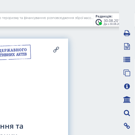
Редакція:
Про схвалення Стратегії розвитку системи запобігання та протидії легалізації (відмиванню) доходів, одержаних злочинним шляхом, фінансуванню тероризму та фінансуванню розповсюдження зброї масового знищення на період до 2020 року
30.08.2017
Діє з 30.08.2017
ання та