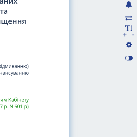
жаних
та
нищення
-
+
(відмиванню)
нансуванню
ням Кабінету
7 р. N 601-р)