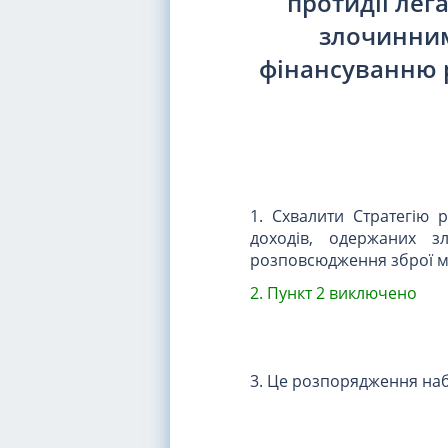
протидії лег
злочинним
фінансуванню 
1. Схвалити Стратегію р
доходів, одержаних з
розповсюдження зброї ма
2. Пункт 2 виключено
3. Це розпорядження наби