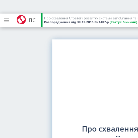
ІПС
Розпорядження
від 30.12.2015
№ 1407-р
(Статус:
Чинний)
Про схвалення 