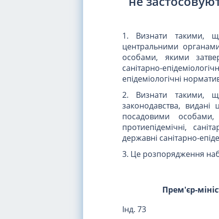
не застосовуют
1. Визнати такими, що
центральними органами
особами, якими затвердж
санітарно-епідеміологічн
епідеміологічні норматив
2. Визнати такими, щ
законодавства, видані
посадовими особами, я
протиепідемічні, саніта
державні санітарно-епіде
3. Це розпорядження наби
Прем'єр-міні
Інд. 73