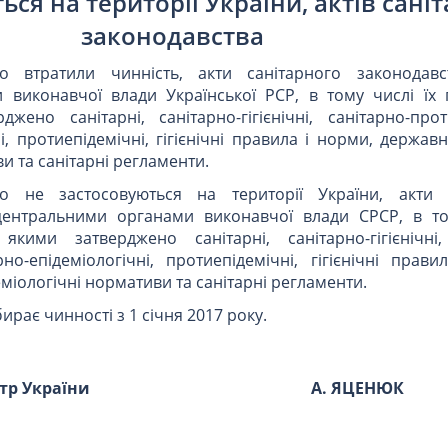
ься на території України, актів сані
законодавства
 втратили чинність, акти санітарного законодавс
 виконавчої влади Української РСР, в тому числі їх
ено санітарні, санітарно-гігієнічні, санітарно-проти
і, протиепідемічні, гігієнічні правила і норми, державн
и та санітарні регламенти.
о не застосовуються на території України, акти с
 центральними органами виконавчої влади СРСР, в то
кими затверджено санітарні, санітарно-гігієнічні,
рно-епідеміологічні, протиепідемічні, гігієнічні прав
міологічні нормативи та санітарні регламенти.
рає чинності з 1 січня 2017 року.
стр України
А. ЯЦЕНЮК