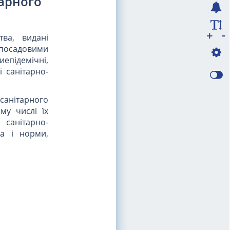
тарного
-
+
тва, видані
 посадовими
епідемічні,
і санітарно-
анітарного
му числі їх
 санітарно-
ила і норми,