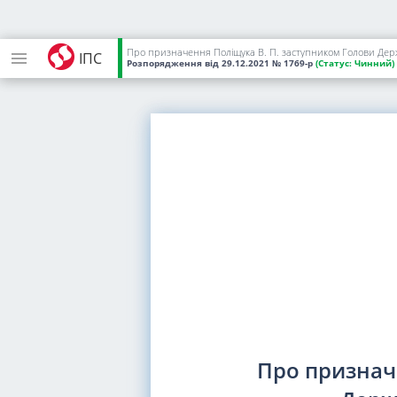
Про призначення Поліщука В. П. заступником Голови Держ
ІПС
Розпорядження
від 29.12.2021
№ 1769-р
(Статус:
Чинний)
Про признач