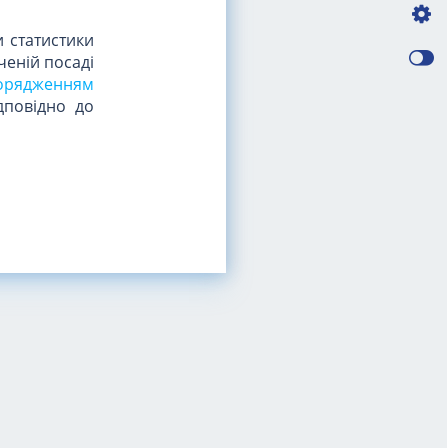
 статистики
ченій посаді
орядженням
дповідно до