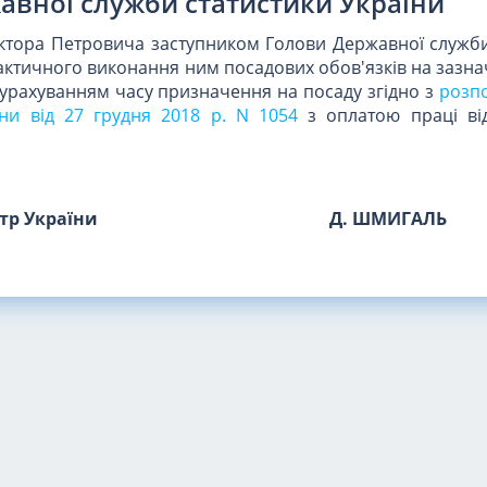
авної служби статистики України
ктора Петровича заступником Голови Державної служби
фактичного виконання ним посадових обов'язків на зазна
з урахуванням часу призначення на посаду згідно з
розп
їни від 27 грудня 2018 р. N 1054
з оплатою праці ві
стр України
Д. ШМИГАЛЬ