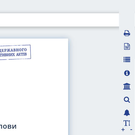
олови
-
+