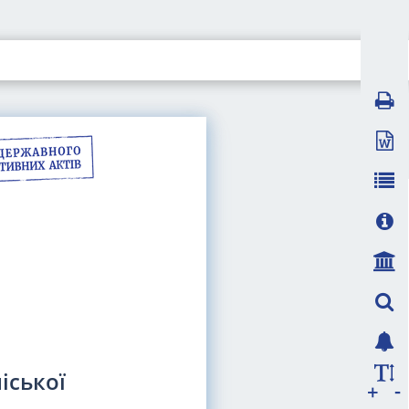
іської
-
+