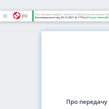
Про передачу будівлі у власність Маріупольської міської т
ІПС
Розпорядження
від 29.12.2021
№ 1774-р
(Статус:
Чинний)
Про передачу 