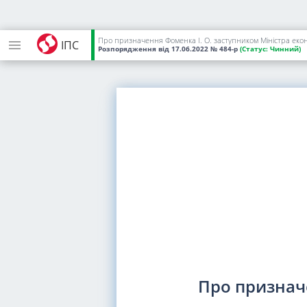
Про призначення Фоменка І. О. заступником Міністра екон
ІПС
Розпорядження
від 17.06.2022
№ 484-р
(Статус:
Чинний)
Про призначе