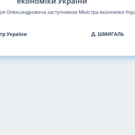
економіки України
я Олександровича заступником Міністра економіки Укра
стр України
Д. ШМИГАЛЬ