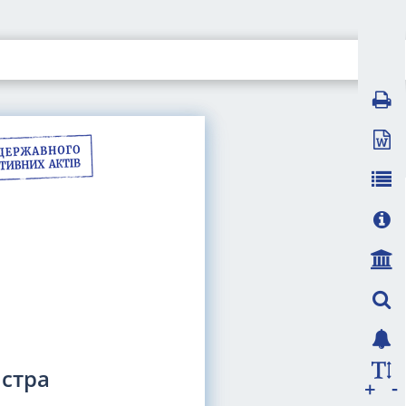
істра
-
+