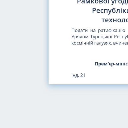
Рамкової угод
Республік
техноло
Подати на ратифікацію
Урядом Турецької Респуб
космічній галузях, вчинен
Прем'єр-міні
Інд. 21