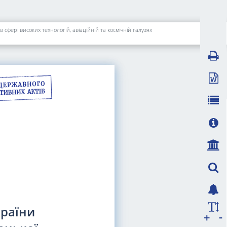
фері високих технологій, авіаційній та космічній галузях
раїни
-
+