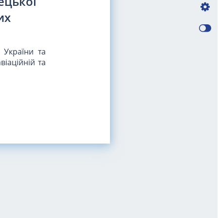
ецької
их
 України та
віаційній та