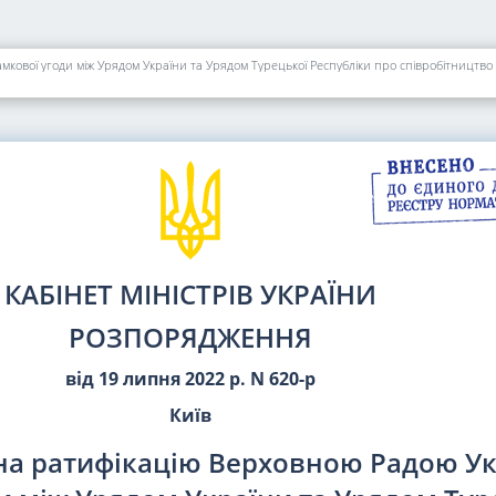
вої угоди між Урядом України та Урядом Турецької Республіки про співробітництво в с
КАБІНЕТ МІНІСТРІВ УКРАЇНИ
РОЗПОРЯДЖЕННЯ
від 19 липня 2022 р. N 620-р
Київ
на ратифікацію Верховною Радою Ук