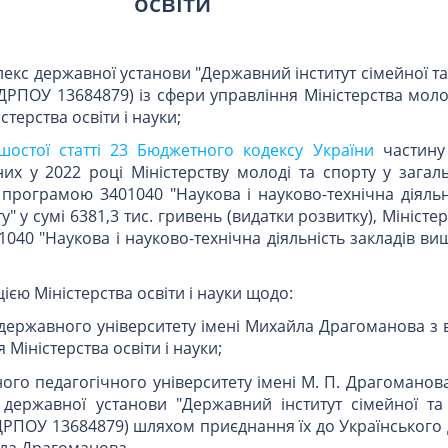
освіти
екс державної установи "Державний інститут сімейної т
ЄДРПОУ 13684879) із сфери управління Міністерства моло
терства освіти і науки;
шостої статті 23 Бюджетного кодексу України
частину
их у 2022 році Міністерству молоді та спорту у загал
рограмою 3401040 "Наукова і науково-технічна діяльні
" у сумі 6381,3 тис. гривень (видатки розвитку), Міністер
40 "Наукова і науково-технічна діяльність закладів вищ
ією Міністерства освіти і науки щодо:
державного університету імені Михайла Драгоманова з 
 Міністерства освіти і науки;
ого педагогічного університету імені М. П. Драгоманова
державної установи "Державний інститут сімейної та
 ЄДРПОУ 13684879) шляхом приєднання їх до Українськог
йла Драгоманова.