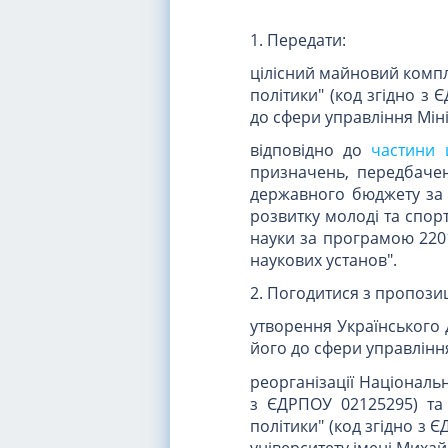
1. Передати:
цілісний майновий компл
політики" (код згідно з 
до сфери управління Мініс
відповідно до
частини 
призначень, передбачен
державного бюджету за п
розвитку молоді та спорту
науки за програмою 22010
наукових установ".
2. Погодитися з пропозиц
утворення Українського 
його до сфери управління
реорганізації Національн
з ЄДРПОУ 02125295) та 
політики" (код згідно з
університету імені Миха