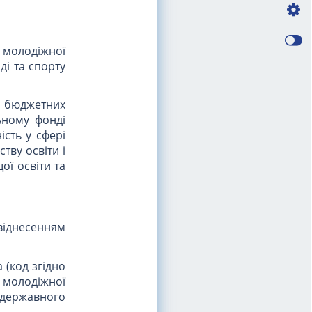
а молодіжної
ді та спорту
 бюджетних
ьному фонді
сть у сфері
ству освіти і
ої освіти та
віднесенням
 (код згідно
 молодіжної
о державного