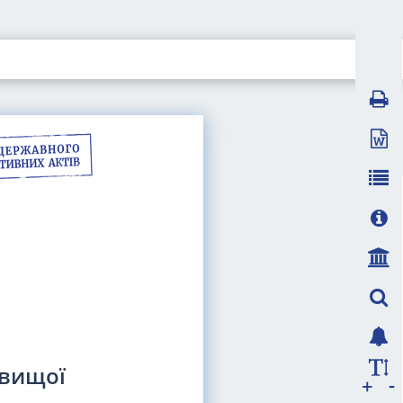
 вищої
-
+