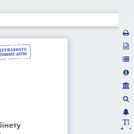
бінету
-
+