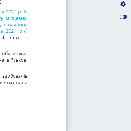
2
ня 2021 р. N
ту місцевим
у і надання
а 2021 рік"
4 і 5 такого
втобуси яких
а військові
ь здобувачів
 в яких вони