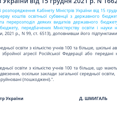
в України від 15 грудня 2021 р. N 166
4 розпорядження Кабінету Міністрів України від 15 груд
ерву коштів освітньої субвенції з державного бюдже
та перерозподіл деяких видатків державного бюджет
бюджету, передбачених Міністерству освіти і науки н
и, 2021 р., N 99, ст. 6513), доповнивши його підпунктами 
редньої освіти з кількістю учнів 100 та більше, шкільні а
збройної агресії Російської Федерації або передані н
едньої освіти з кількістю учнів 100 та більше, що мают
ідвезення, оскільки заклади загальної середньої освіти,
руйновані (пошкоджені).".
стр України
Д. ШМИГАЛЬ