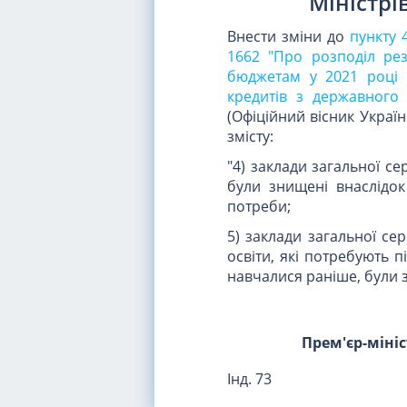
Міністрі
Внести зміни до
пункту 
1662 "Про розподіл рез
бюджетам у 2021 році 
кредитів з державного 
(Офіційний вісник Україн
змісту:
"4) заклади загальної се
були знищені внаслідок 
потреби;
5) заклади загальної сер
освіти, які потребують п
навчалися раніше, були з
Прем'єр-міні
Інд. 73