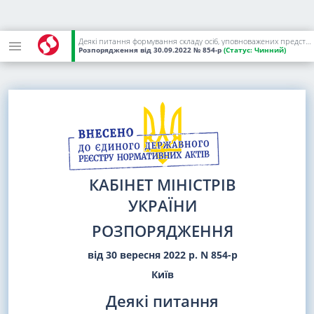
Деякі питання формування складу осіб, уповноважених представляти інтереси держави у правлінні Фонду соціального страхування, і визнання такими, що втратили чинність, деяких розпоряджень Кабінету Міністрів України
Розпорядження
від 30.09.2022
№ 854-р
(Статус:
Чинний)
КАБІНЕТ МІНІСТРІВ
УКРАЇНИ
РОЗПОРЯДЖЕННЯ
від 30 вересня 2022 р. N 854-р
Київ
Деякі питання