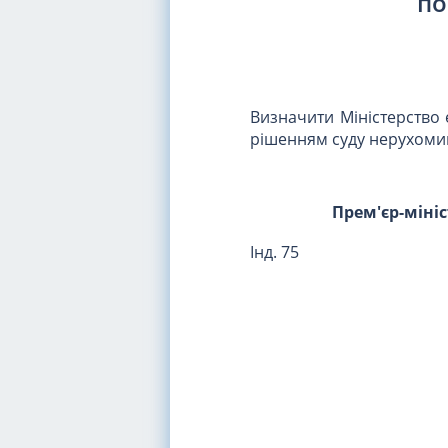
по
Визначити Міністерство 
рішенням суду нерухомим
Прем'єр-міні
Інд. 75