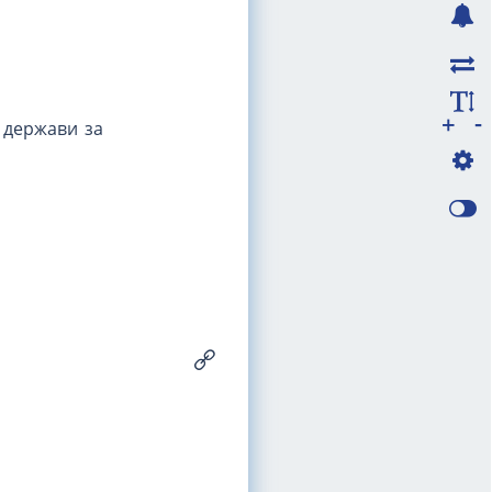
-
+
ь держави за