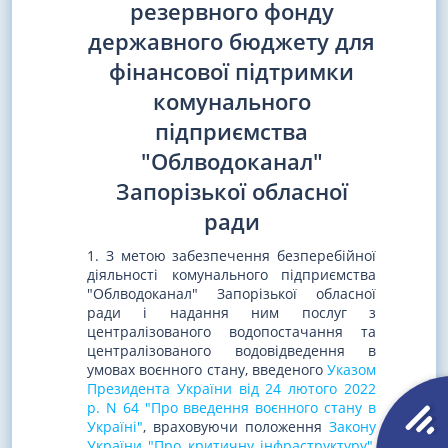
резервного фонду
державного бюджету для
фінансової підтримки
комунального
підприємства
"Облводоканал"
Запорізької обласної
ради
1. З метою забезпечення безперебійної
діяльності комунального підприємства
"Облводоканал" Запорізької обласної
ради і надання ним послуг з
централізованого водопостачання та
централізованого водовідведення в
умовах воєнного стану, введеного
Указом
Президента України від 24 лютого 2022
р. N 64 "Про введення воєнного стану в
Україні"
, враховуючи положення
Закону
України "Про критичну інфраструктуру"
,