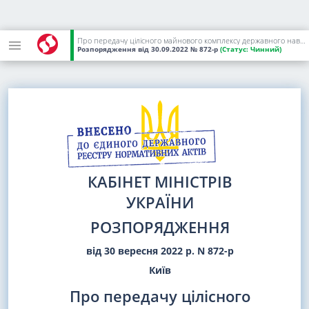
Про передачу цілісного майнового комплексу державного навчального закладу "Львівський навчально-курсовий комбінат" у власність Куликівської селищної територіальної громади
Розпорядження
від 30.09.2022
№ 872-р
(Статус:
Чинний)
КАБІНЕТ МІНІСТРІВ
УКРАЇНИ
РОЗПОРЯДЖЕННЯ
від 30 вересня 2022 р. N 872-р
Київ
Про передачу цілісного