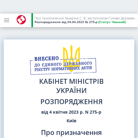
Про призначення Захаріна С. В. заступником Голови Державної служби України з питань безпечності харчових продуктів та захисту споживачів з питань цифрового розвитку, цифрових трансформацій і цифровізації
Розпорядження
від 04.04.2023
№ 275-р
(Статус:
Чинний)
КАБІНЕТ МІНІСТРІВ
УКРАЇНИ
РОЗПОРЯДЖЕННЯ
від 4 квітня 2023 р. N 275-р
Київ
Про призначення