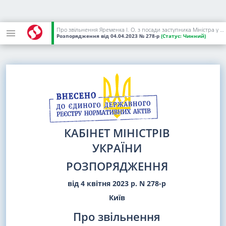
Про звільнення Яременка І. О. з посади заступника Міністра у справах ветеранів України з питань європейської інтеграції
Розпорядження
від 04.04.2023
№ 278-р
(Статус:
Чинний)
КАБІНЕТ МІНІСТРІВ
УКРАЇНИ
РОЗПОРЯДЖЕННЯ
від 4 квітня 2023 р. N 278-р
Київ
Про звільнення