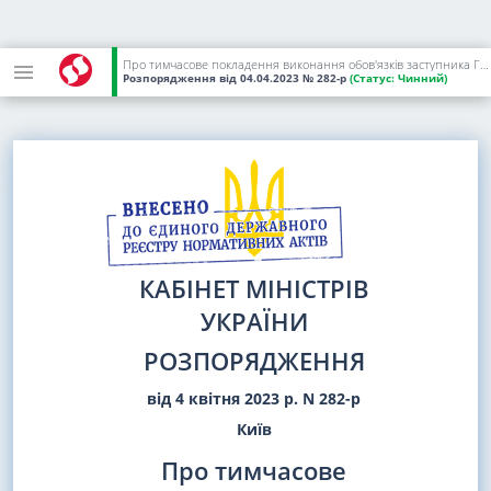
Про тимчасове покладення виконання обов'язків заступника Голови Національної служби здоров'я України з питань цифрового розвитку, цифрових трансформацій і цифровізації на Рябця О. В.
Розпорядження
від 04.04.2023
№ 282-р
(Статус:
Чинний)
КАБІНЕТ МІНІСТРІВ
УКРАЇНИ
РОЗПОРЯДЖЕННЯ
від 4 квітня 2023 р. N 282-р
Київ
Про тимчасове