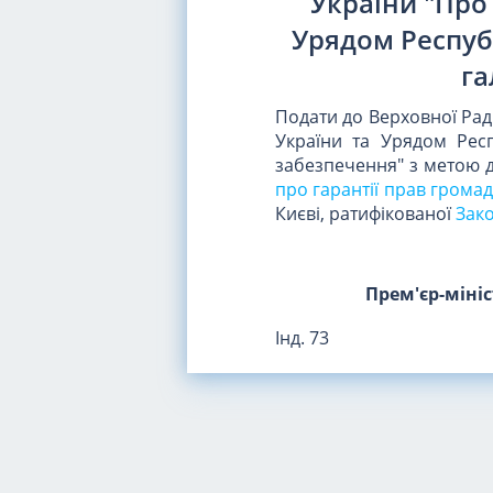
України "Про
Урядом Республ
га
Подати до Верховної Рад
України та Урядом Респ
забезпечення" з метою 
про гарантії прав грома
Києві, ратифікованої
Зако
Прем'єр-міні
Інд. 73