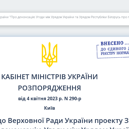
раїни "Про денонсацію Угоди між Урядом України та Урядом Республіки Білорусь про г
КАБІНЕТ МІНІСТРІВ УКРАЇНИ
РОЗПОРЯДЖЕННЯ
від 4 квітня 2023 р. N 290-р
Київ
о Верховної Ради України проекту 