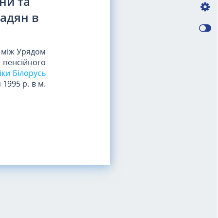
ни та
мадян в
и між Урядом
 пенсійного
іки Білорусь
 1995 р. в м.